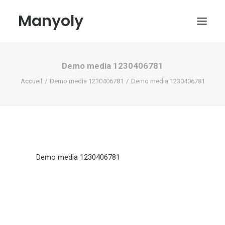
Manyoly
Demo media 1230406781
Tableaux
Accueil
Demo media 1230406781
Demo media 1230406781
Dans la rue
Projets contemporains
Biographie et Actualités
Boutique
Demo media 1230406781
Contact
Mon compte