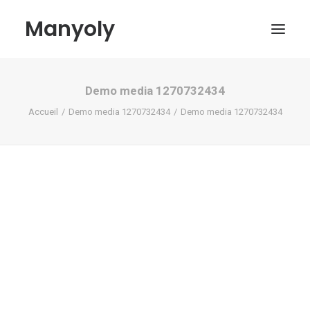
Manyoly
Demo media 1270732434
Tableaux
Accueil
Demo media 1270732434
Demo media 1270732434
Dans la rue
Projets contemporains
Biographie et Actualités
Boutique
Contact
Mon compte