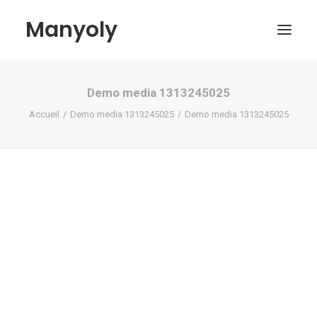
Manyoly
Demo media 1313245025
Tableaux
Accueil
Demo media 1313245025
Demo media 1313245025
Dans la rue
Projets contemporains
Biographie et Actualités
Boutique
Contact
Mon compte