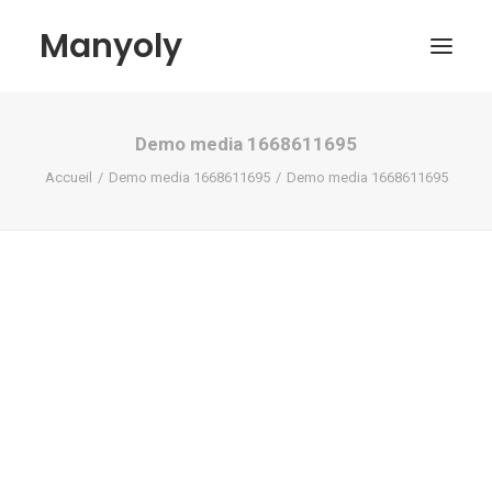
Manyoly
Demo media 1668611695
Tableaux
Accueil
Demo media 1668611695
Demo media 1668611695
Dans la rue
Projets contemporains
Biographie et Actualités
Boutique
Contact
Mon compte