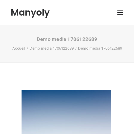
Manyoly
Demo media 1706122689
Tableaux
Accueil
Demo media 1706122689
Demo media 1706122689
Dans la rue
Projets contemporains
Biographie et Actualités
Boutique
Contact
Mon compte