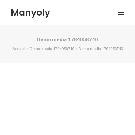
Manyoly
Demo media 1784058740
Tableaux
Accueil
Demo media 1784058740
Demo media 1784058740
Dans la rue
Projets contemporains
Biographie et Actualités
Boutique
Contact
Mon compte