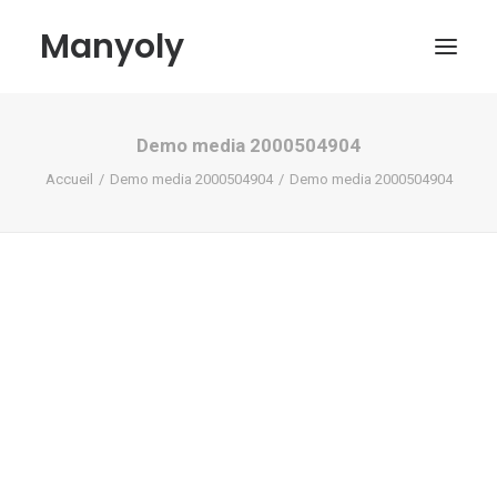
Manyoly
Demo media 2000504904
Tableaux
Accueil
Demo media 2000504904
Demo media 2000504904
Dans la rue
Projets contemporains
Biographie et Actualités
Boutique
Contact
Mon compte