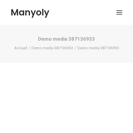
Manyoly
Demo media 387136933
Tableaux
Accueil
Demo media 387136933
Demo media 387136933
Dans la rue
Projets contemporains
Biographie et Actualités
Boutique
Contact
Mon compte