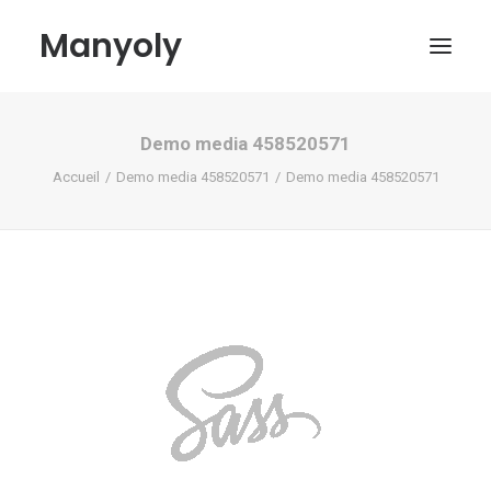
Manyoly
Demo media 458520571
Tableaux
Accueil
Demo media 458520571
Demo media 458520571
Dans la rue
Projets contemporains
Biographie et Actualités
Boutique
Contact
Mon compte