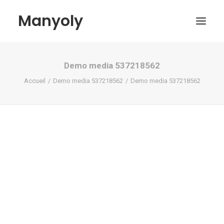
Manyoly
Demo media 537218562
Tableaux
Accueil
Demo media 537218562
Demo media 537218562
Dans la rue
Projets contemporains
Biographie et Actualités
Boutique
Contact
Mon compte