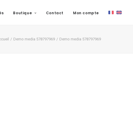
és
Boutique
Contact
Mon compte
cueil
Demo media 578797969
Demo media 578797969