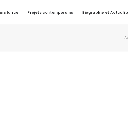
ns la rue
Projets contemporains
Biographie et Actualit
Ac