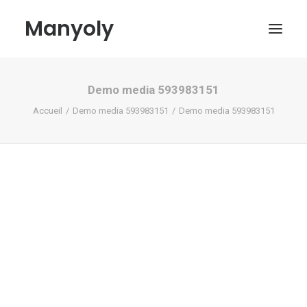
Manyoly
Demo media 593983151
Tableaux
Accueil
Demo media 593983151
Demo media 593983151
Dans la rue
Projets contemporains
Biographie et Actualités
Boutique
Contact
Mon compte