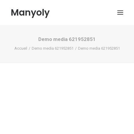
Manyoly
Demo media 621952851
Tableaux
Accueil
Demo media 621952851
Demo media 621952851
Dans la rue
Projets contemporains
Biographie et Actualités
Boutique
Contact
Mon compte