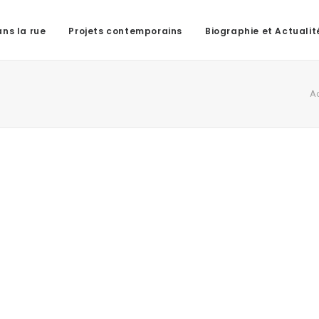
ns la rue
Projets contemporains
Biographie et Actualit
Ac