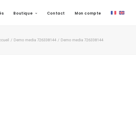
és
Boutique
Contact
Mon compte
cueil
Demo media 726338144
Demo media 726338144