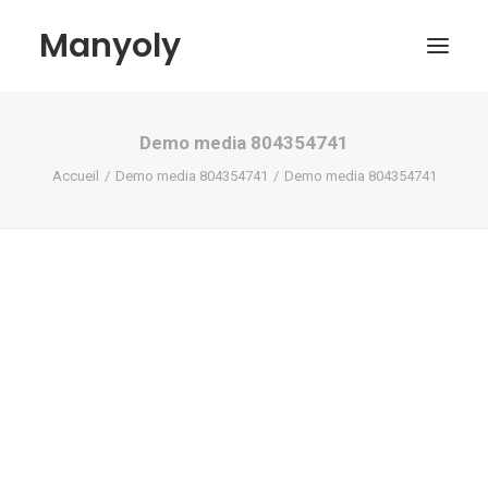
Manyoly
Demo media 804354741
Tableaux
Accueil
Demo media 804354741
Demo media 804354741
Dans la rue
Projets contemporains
Biographie et Actualités
Boutique
Contact
Mon compte