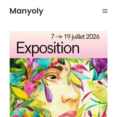
Manyoly
Paintings
Street Art
Contemporary projects
Biography & Exhibitions
Boutique
Contact
My account