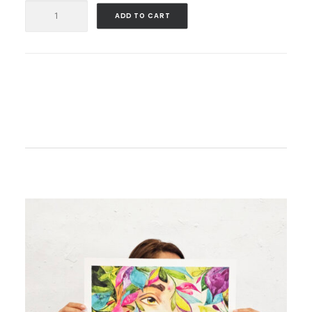
Pochette
ADD TO CART
multicolore
quantity