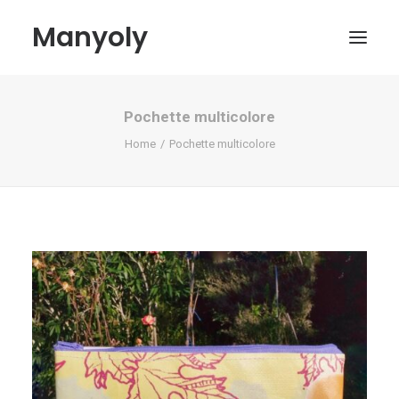
Manyoly
Pochette multicolore
Paintings
Home
Pochette multicolore
Street Art
Contemporary projects
Biography & Exhibitions
Boutique
Contact
My account