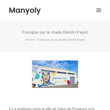
Manyoly
Fresque sur le stade Dimitri Payet
Paintings
Home
Fresque sur le stade Dimitri Payet
Street Art
Contemporary projects
Biography & Exhibitions
Boutique
Contact
My account
Il y a quelques mois la ville de Salon de Provence m’a