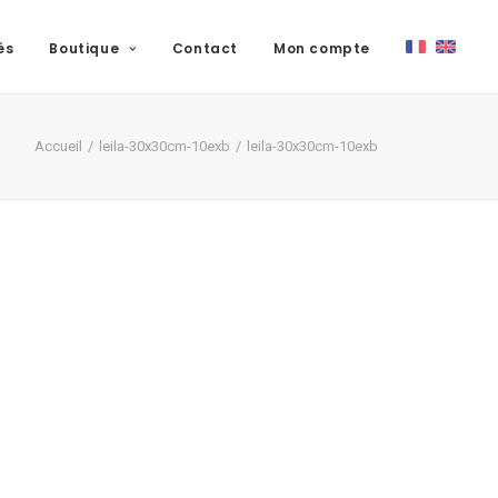
és
Boutique
Contact
Mon compte
Accueil
leila-30x30cm-10exb
leila-30x30cm-10exb