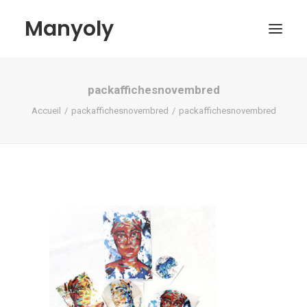
Manyoly
packaffichesnovembred
Tableaux
Accueil
packaffichesnovembred
packaffichesnovembred
Dans la rue
Projets contemporains
Biographie et Actualités
Boutique
Contact
Mon compte