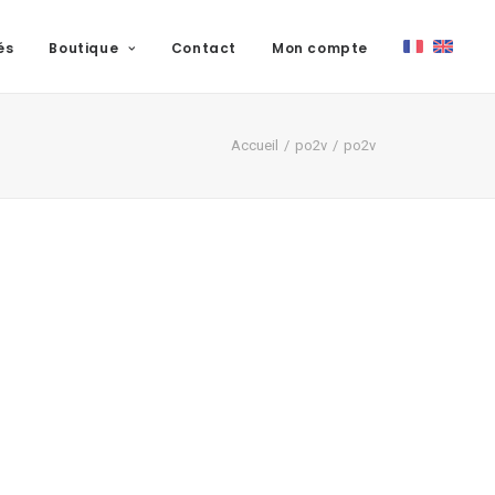
és
Boutique
Contact
Mon compte
Accueil
po2v
po2v