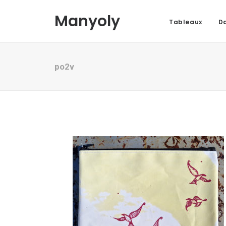
Manyoly
Tableaux
Da
po2v