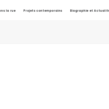
ns la rue
Projets contemporains
Biographie et Actualit