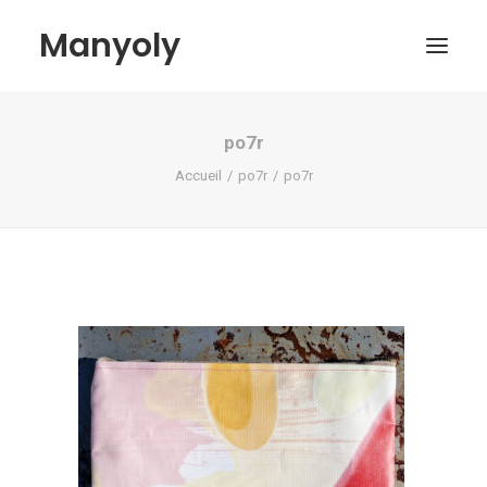
Manyoly
po7r
Tableaux
Accueil
po7r
po7r
Dans la rue
Projets contemporains
Biographie et Actualités
Boutique
Contact
Mon compte