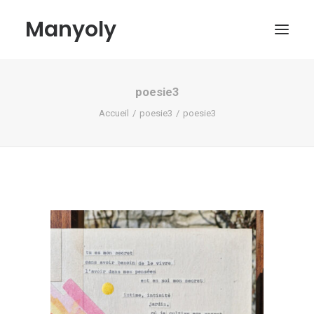
Manyoly
poesie3
Tableaux
Accueil
poesie3
poesie3
Dans la rue
Projets contemporains
Biographie et Actualités
Boutique
Contact
Mon compte