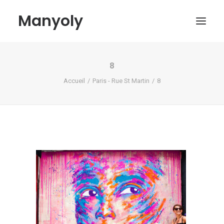
Manyoly
8
Tableaux
Accueil
Paris - Rue St Martin
8
Dans la rue
Projets contemporains
Biographie et Actualités
Boutique
Contact
Mon compte