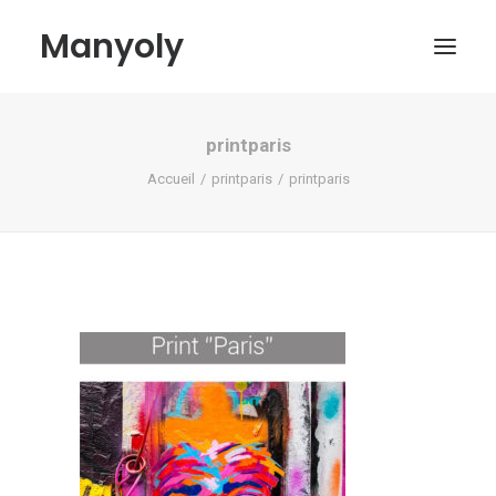
Manyoly
printparis
Tableaux
Accueil
printparis
printparis
Dans la rue
Projets contemporains
Biographie et Actualités
Boutique
Contact
Mon compte