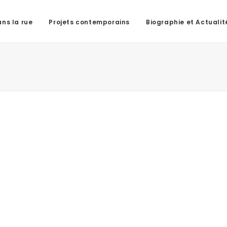
ns la rue
Projets contemporains
Biographie et Actualit