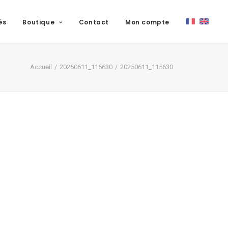
és
Boutique
Contact
Mon compte
Accueil
20250611_115630
20250611_115630